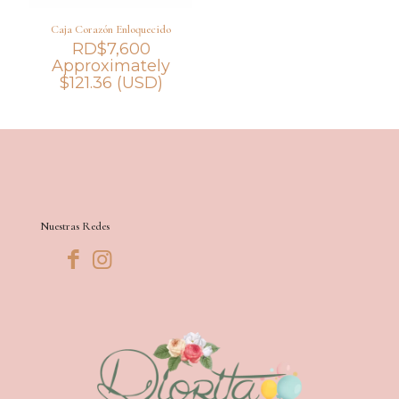
Caja Corazón Enloquecido
RD$
7,600
Approximately
$
121.36
(USD)
Nuestras Redes