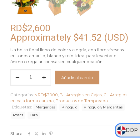
RD$
2,600
Approximately
$
41.52
(USD)
Un bolso floral lleno de color y alegría, con flores frescas
en tonos amarillo, blanco y rojo. Ideal para levantar el
ánimo o regalar sonrisas en cualquier ocasión.
Arreglo
Añadir al carrito
Explosión
de
Color
Categorías:
< RD$3000
,
B - Arreglos en Cajas
,
C - Arreglos
cantidad
en caja forma cartera
,
Productos de Temporada
Etiquetas:
Margaritas
Pinoquio
Pinoquio y Margaritas
Rosas
Tara
DOP
Share