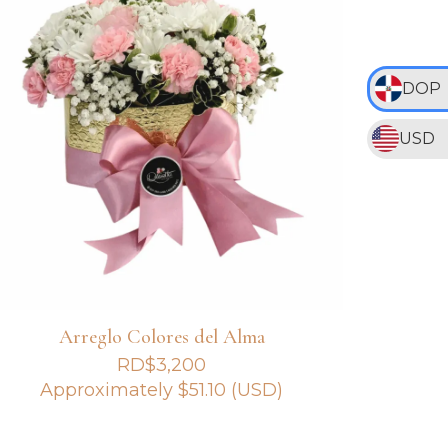
DOP
USD
Arreglo Colores del Alma
RD$
3,200
Approximately
$
51.10
(USD)