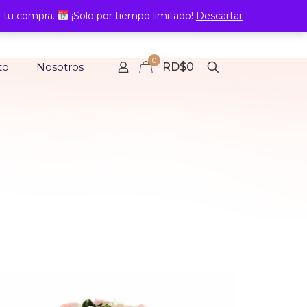
 tu compra.
¡Solo por tiempo limitado!
Descartar
0
to
Nosotros
RD$0