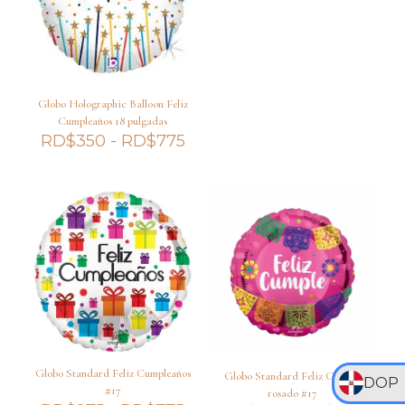
Globo Holographic Balloon Feliz
Cumpleaños 18 pulgadas
Rango
RD$
350
-
RD$
775
de
precios:
desde
RD$350
hasta
RD$775
Globo Standard Feliz Cumpleaños
Globo Standard Feliz Cumple
DOP
#17
rosado #17