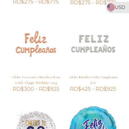
Rango
RD$
275
-
RD$
775
Ran
RD$
275
-
RD$
775
de
de
USD
precios:
preci
desde
desd
RD$275
RD$
hasta
hast
RD$775
RD$
Globo Decorativo Metálico Rose
Globo Metálico Feliz Cumpleaños
Gold «Happy Birthday» #44
#16
Rango
Ran
RD$
300
-
RD$
925
RD$
425
-
RD$
925
de
de
precios:
preci
desde
desd
RD$300
RD$
hasta
hast
RD$925
RD$