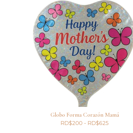
desde
RD$275
hasta
RD$850
Globo Forma Corazón Mamá
Rango
RD$
200
-
RD$
625
de