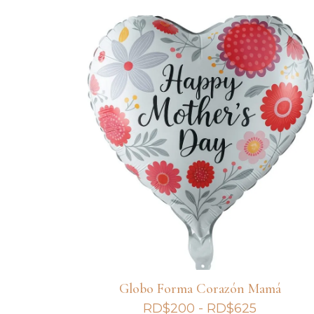
precios:
desde
RD$200
hasta
RD$625
Globo Forma Corazón Mamá
Rango
RD$
200
-
RD$
625