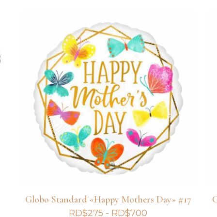
precios:
desde
RD$200
hasta
RD$625
Globo Standard «Happy Mothers Day» #17
G
Rango
RD$
275
-
RD$
700