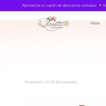
Aprovecha un cupón de descuento exclusivo.
Us
Inicio
Ordenado
Mostrando 1–12 de 25 resultados
por
los
últimos