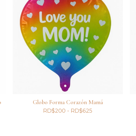
o
Globo Forma Corazón Mamá
Rango
RD$
200
-
RD$
625
de
precios:
desde