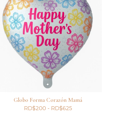
Globo Forma Corazón Mamá
Rango
RD$
200
-
RD$
625
de
precios:
desde