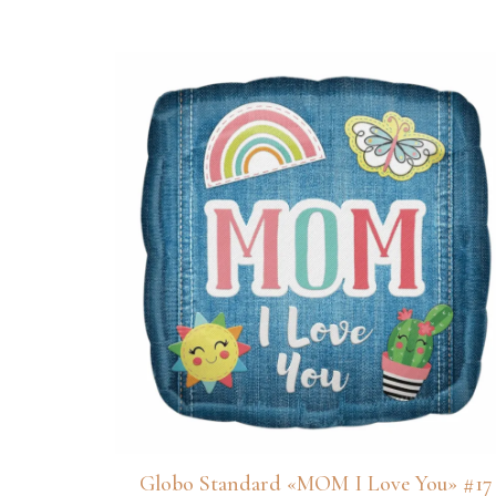
de
precios:
desde
RD$200
hasta
RD$625
Globo Standard «MOM I Love You» #17