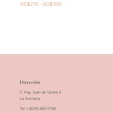
Rango
RD$
275
-
RD$
700
de
precios:
desde
RD$275
hasta
RD$700
Dirección
C. Fray Juan de Utrera 3
La Romana
Tel: 1-(829)-380-5786