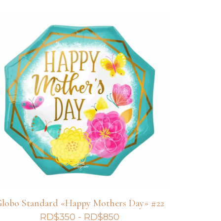
precios:
desde
RD$200
hasta
RD$625
lobo Standard «Happy Mothers Day» #22
Rango
RD$
350
-
RD$
850