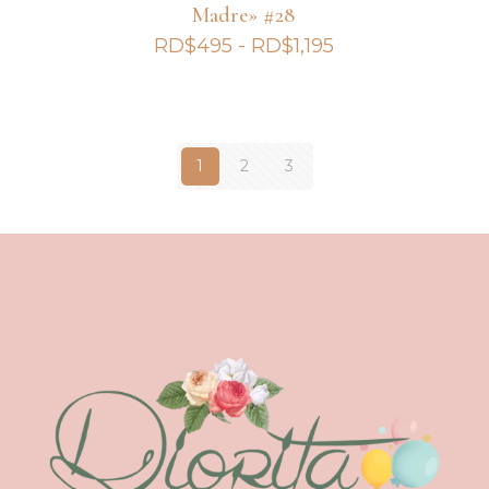
Madre» #28
Rango
RD$
495
-
RD$
1,195
de
precios:
desde
RD$495
1
2
3
hasta
RD$1,195