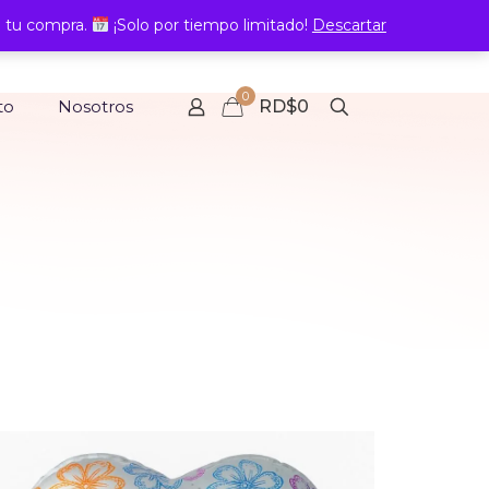
 tu compra.
¡Solo por tiempo limitado!
Descartar
0
to
Nosotros
RD$0