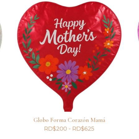
RD$200
hasta
RD$625
Globo Forma Corazón Mamá
Rango
RD$
200
-
RD$
625
de