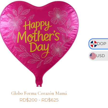
RD$200
hasta
RD$625
DOP
USD
Globo Forma Corazón Mamá
Rango
RD$
200
-
RD$
625
de