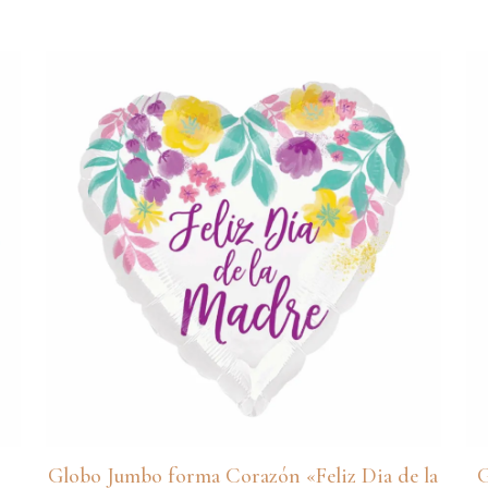
de
precios:
desde
RD$275
hasta
RD$700
Globo Jumbo forma Corazón «Feliz Dia de la
G