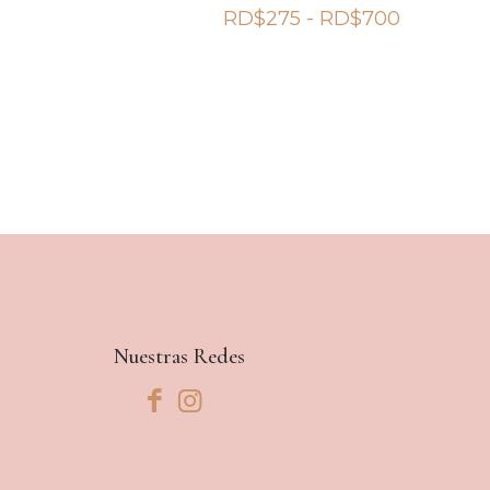
Rango
RD$
275
-
RD$
700
de
precios:
desde
RD$275
hasta
RD$700
Nuestras Redes