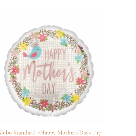
de
precios:
desde
RD$350
hasta
RD$850
lobo Standard «Happy Mothers Day» #17