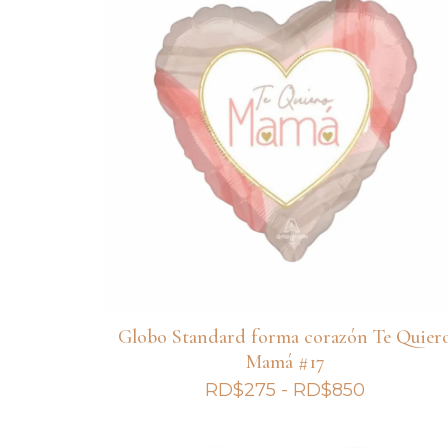
Globo Standard forma corazón Te Quier
Mamá #17
Rango
RD$
275
-
RD$
850
de
precios: