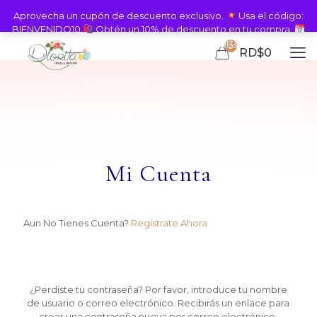
Aprovecha un cupón de descuento exclusivo.
Usa el código:
BIENVENIDO10
Obtén un 10% de descuento en tu compra.
¡Solo por tiempo limitado!
Descartar
0
RD$0
Mi Cuenta
Aun No Tienes Cuenta?
Regístrate Ahora
¿Perdiste tu contraseña? Por favor, introduce tu nombre
de usuario o correo electrónico. Recibirás un enlace para
crear una contraseña nueva por correo electrónico.