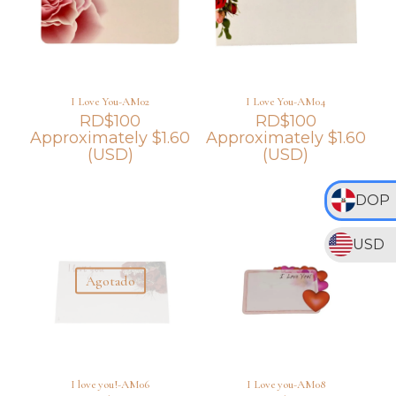
I Love You-AM02
I Love You-AM04
RD$
100
RD$
100
Approximately
$
1.60
Approximately
$
1.60
(USD)
(USD)
DOP
USD
Agotado
I love you!-AM06
I Love you-AM08