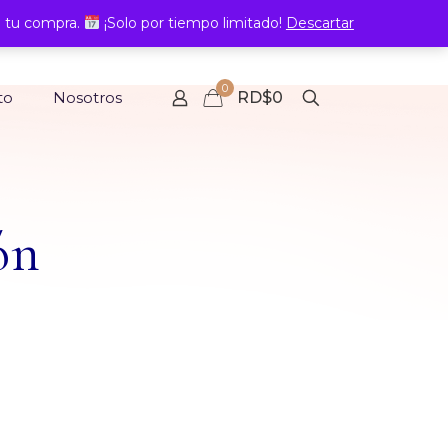
 tu compra.
¡Solo por tiempo limitado!
Descartar
0
to
Nosotros
RD$0
ón