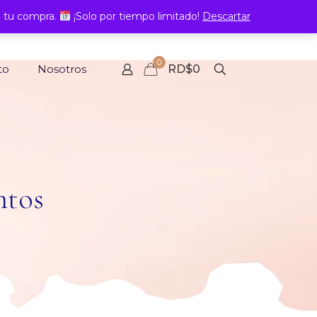
 tu compra.
¡Solo por tiempo limitado!
Descartar
0
to
Nosotros
RD$0
ntos