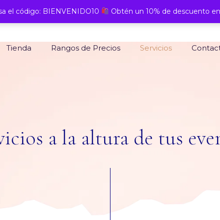
a el código: BIENVENIDO10
Obtén un 10% de descuento en
Tienda
Rangos de Precios
Servicios
Contac
vicios a la altura de tus eve