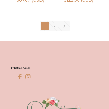
$
67.87
(USD)
$
122.96
(USD)
1
2
3
Nuestras Redes