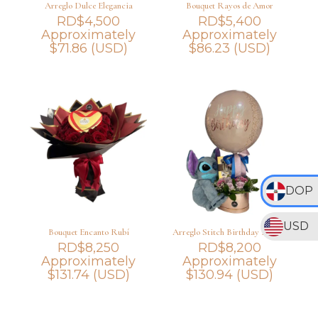
Arreglo Dulce Elegancia
Bouquet Rayos de Amor
RD$
4,500
RD$
5,400
Approximately
Approximately
$
71.86
(USD)
$
86.23
(USD)
DOP
USD
Bouquet Encanto Rubí
Arreglo Stitch Birthday Dream
RD$
8,250
RD$
8,200
Approximately
Approximately
$
131.74
(USD)
$
130.94
(USD)