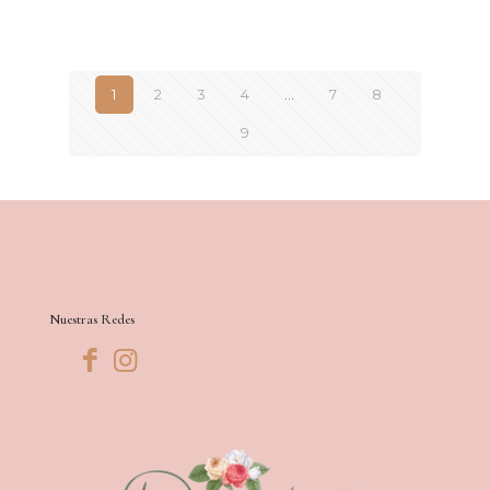
1
2
3
4
…
7
8
9
Nuestras Redes