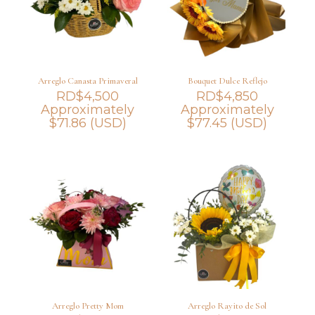
Arreglo Canasta Primaveral
Bouquet Dulce Reflejo
RD$
4,500
RD$
4,850
Approximately
Approximately
$
71.86
(USD)
$
77.45
(USD)
Arreglo Pretty Mom
Arreglo Rayito de Sol