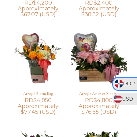
RD$
4,200
RD$
2,400
Approximately
Approximately
$
67.07
(USD)
$
38.32
(USD)
DOP
Arreglo Bloom Bag
Arreglo Amor en Madera
USD
RD$
4,850
RD$
4,800
Approximately
Approximately
$
77.45
(USD)
$
76.65
(USD)