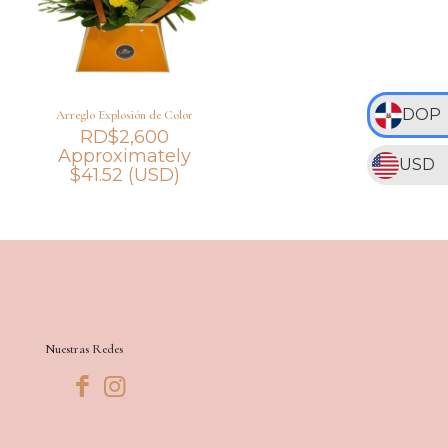
DOP
Arreglo Explosión de Color
RD$
2,600
Approximately
USD
$
41.52
(USD)
Nuestras Redes