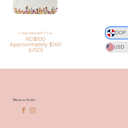
DOP
Congratulations!-CG01
RD$
100
Approximately
$
1.60
USD
(USD)
Nuestras Redes