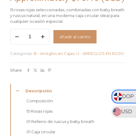
15 rosas rojas seleccionadas, combinadas con baby breath
y ruscus natural, en una moderna caja circular ideal para
cualquier ocasión especial.
Arreglo
Añadir al carrito
Destino
Rojo
cantidad
Categorías:
B - Arreglos en Cajas
,
U - ARREGLOS EN ROJO
Share
Descripción
DOP
Composición:
15 Rosas rojas
USD
01 Relleno de ruscus y baby breath
01 Caja circular