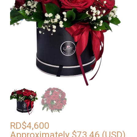
RD$
4,600
Approximately
$
73.46
(USD)