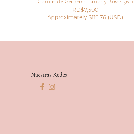
Corona de Gerberas, Lirios y Rosas 5611
RD$
7,500
Approximately
$
119.76
(USD)
Nuestras Redes