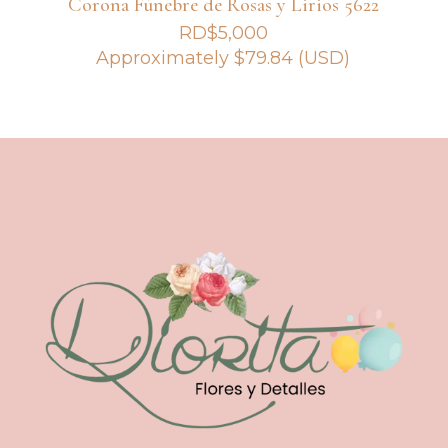
Corona Fúnebre de Rosas y Lirios 5622
RD$
5,000
Approximately
$
79.84
(USD)