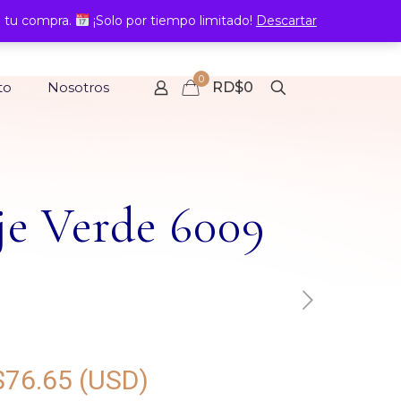
 tu compra.
¡Solo por tiempo limitado!
Descartar
0
to
Nosotros
RD$0
je Verde 6009
$
76.65
(USD)