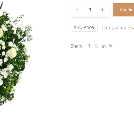
Corona
Añadir 
Rosas,
Margaritas
Categoría:
J - 
y
SKU:
6009
Follaje
Verde
Share
6009
cantidad