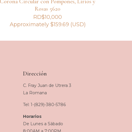
Corona Circular con Pompones, Lirios y
Rosas 5620
RD$
10,000
Approximately
$
159.69
(USD)
Dirección
C. Fray Juan de Utrera 3
La Romana
Tel: 1-(829)-380-5786
Horarios
De Lunes a Sàbado
8:00AM a 7:00PM