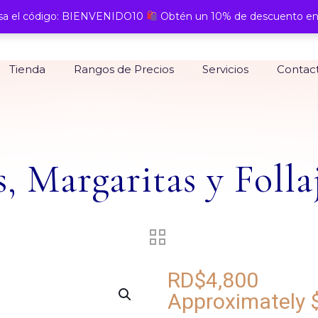
a el código: BIENVENIDO10
Obtén un 10% de descuento en
Tienda
Rangos de Precios
Servicios
Contac
, Margaritas y Folla
RD$
4,800
Approximately