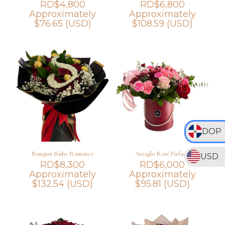
RD$
4,800
RD$
6,800
Approximately
Approximately
$
76.65
(USD)
$
108.59
(USD)
DOP
Bouquet Ruby Romance
Arreglo Rosé Perlado
USD
RD$
8,300
RD$
6,000
Approximately
Approximately
$
132.54
(USD)
$
95.81
(USD)