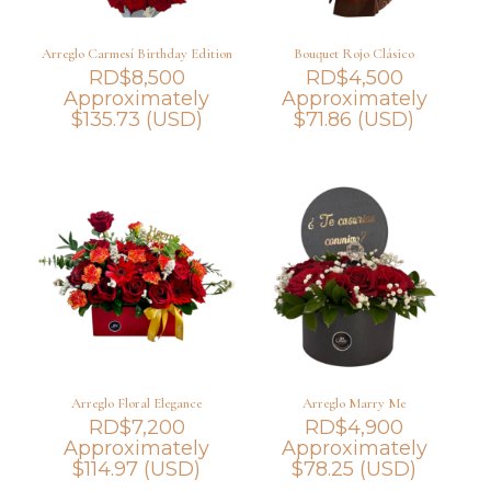
Arreglo Carmesí Birthday Edition
Bouquet Rojo Clásico
RD$
8,500
RD$
4,500
Approximately
Approximately
$
135.73
(USD)
$
71.86
(USD)
Arreglo Floral Elegance
Arreglo Marry Me
RD$
7,200
RD$
4,900
Approximately
Approximately
$
114.97
(USD)
$
78.25
(USD)