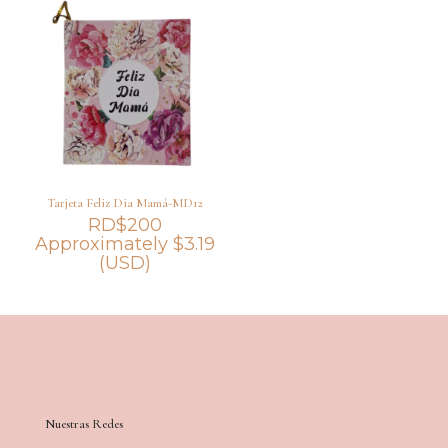
Tarjeta Feliz Dia Mamá-MD12
RD$
200
Approximately
$
3.19
(USD)
Nuestras Redes