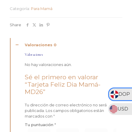
Mamá-
Categoría:
Para Mamá
MD26
cantidad
Share
Valoraciones
0
Valoraciones
No hay valoraciones aún.
Sé el primero en valorar
“Tarjeta Feliz Dia Mamá-
MD26”
DOP
Tu dirección de correo electrónico no será
USD
publicada.
Los campos obligatorios están
marcados con
*
Tu puntuación
*