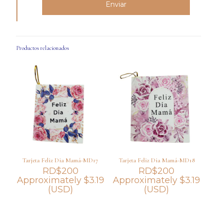
Productos relacionados
Tarjeta Feliz Dia Mamá-MD17
Tarjeta Feliz Dia Mamá-MD18
RD$
200
RD$
200
Approximately
$
3.19
Approximately
$
3.19
(USD)
(USD)