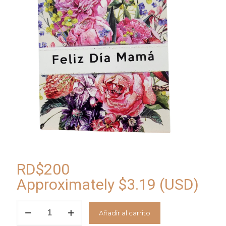
RD$
200
Approximately
$
3.19
(USD)
Tarjeta
Añadir al carrito
Feliz
Dia