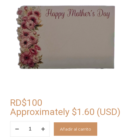
RD$
100
Approximately
$
1.60
(USD)
Tarjeta
Añadir al carrito
dedicatoria
Happy