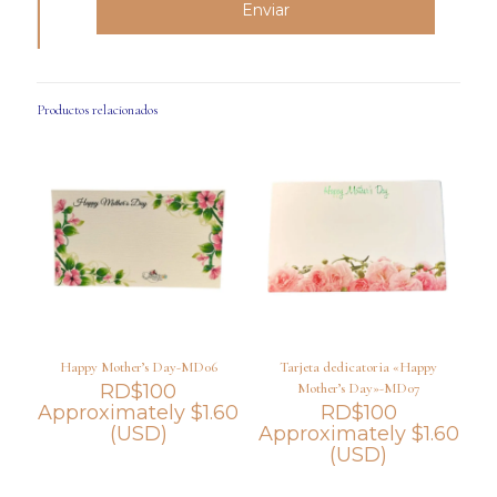
Productos relacionados
Happy Mother’s Day-MD06
Tarjeta dedicatoria «Happy
RD$
100
Mother’s Day»-MD07
Approximately
$
1.60
RD$
100
(USD)
Approximately
$
1.60
(USD)