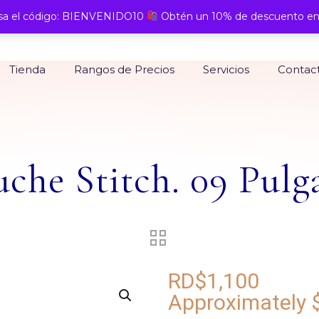
a el código: BIENVENIDO10
Obtén un 10% de descuento en
Tienda
Rangos de Precios
Servicios
Contac
uche Stitch. 09 Pulg
RD$
1,100
Approximately