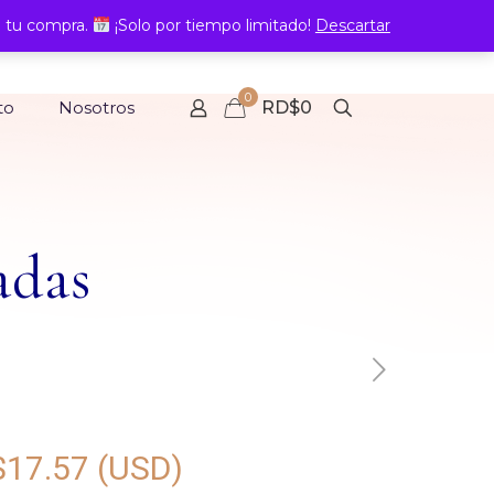
 tu compra.
¡Solo por tiempo limitado!
Descartar
0
to
Nosotros
RD$0
adas
$
17.57
(USD)