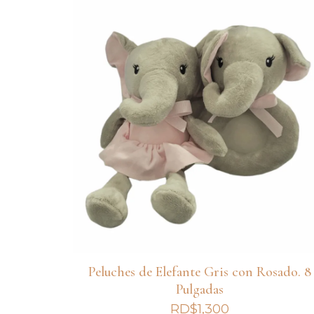
Peluches de Elefante Gris con Rosado. 8
Pulgadas
RD$
1,300