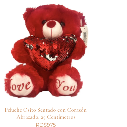
Peluche Osito Sentado con Corazón
Abrazado. 25 Centímetros
RD$
975