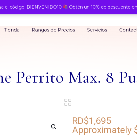
a el código: BIENVENIDO10
Obtén un 10% de descuento en
Tienda
Rangos de Precios
Servicios
Contac
he Perrito Max. 8 Pu
RD$
1,695
Approximately