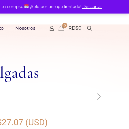
 tu compra.
¡Solo por tiempo limitado!
Descartar
0
to
Nosotros
RD$0
lgadas
$
27.07
(USD)