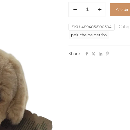
Peluche
Añadir 
Perrito
Max.
Categ
8
SKU:
4894856100504
Pulgadas
peluche de perrito
cantidad
Share