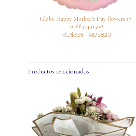
Globo Happy Mother’s Day flowers 17″
026635441568
Rango
RD$
395
-
RD$
820
de
precios:
desde
RD$395
Productos relacionados
hasta
RD$820