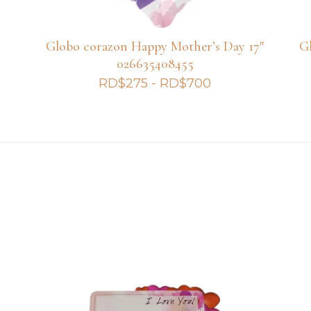
Globo corazon Happy Mother’s Day 17″
G
026635408455
Rango
RD$
275
-
RD$
700
de
precios:
desde
RD$275
hasta
RD$700