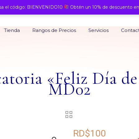
a el código: BIENVENIDO10
Obtén un 10% de descuento en
Tienda
Rangos de Precios
Servicios
Contac
catoria «Feliz Día de
MD02
RD$
100