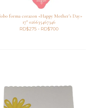
lobo forma corazon «Happy Mother’s Day»
17″ 026635467346
Rango
RD$
275
-
RD$
700
de
precios:
desde
RD$275
hasta
RD$700