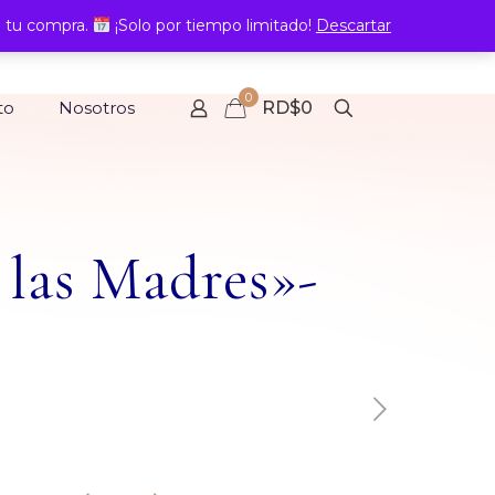
 tu compra.
¡Solo por tiempo limitado!
Descartar
0
to
Nosotros
RD$0
 las Madres»-