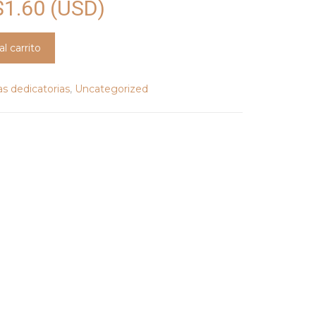
$
1.60
(USD)
al carrito
as dedicatorias
,
Uncategorized