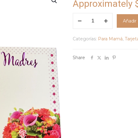
Approximately
Tarjeta
Añadir 
dedicatoria
"Feliz
Categorías:
Para Mamá
,
Tarjet
Día
de
las
Share
Madres"-
MD02
cantidad