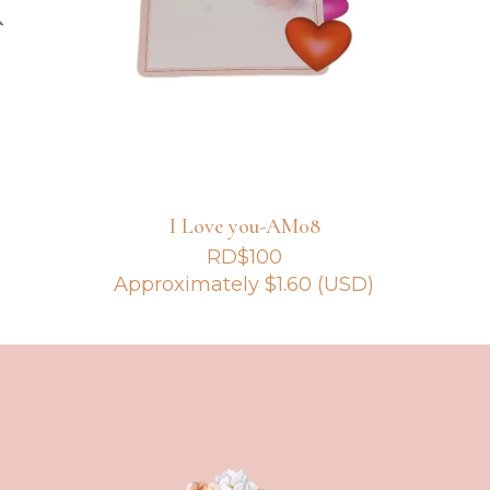
I Love you-AM08
RD$
100
Approximately
$
1.60
(USD)