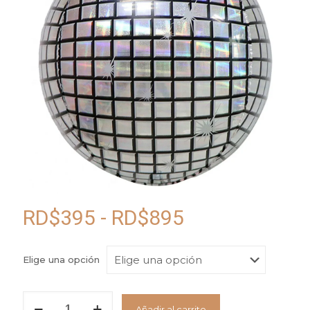
Rango
RD$
395
-
RD$
895
de
precios:
Elige una opción
desde
RD$395
Globo
Añadir al carrito