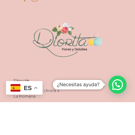
Dirección
¿Necesitas ayuda?
ES
C. Fray Juan de Utrera 3
La Romana
Tel: 1-(829)-380-5786
Horarios
De Lunes a Sàbado
8:00AM a 7:00PM
Domingos y Días Feriados