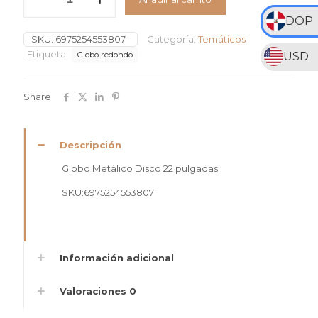
Metálico
hasta
Disco
DOP
RD$895
#22
SKU:
6975254553807
Categoría:
Temáticos
cantidad
Etiqueta:
USD
Globo redondo
Share
Descripción
Globo Metálico Disco 22 pulgadas
SKU:6975254553807
Información adicional
Valoraciones
0