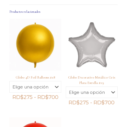
Productos relacionados
Globo 4D Foil Balloons #18
Globo Decorativo Metálico Gris
Plata Estrella #19
Rango
RD$
275
-
RD$
700
de
Ran
RD$
275
-
RD$
700
precios:
de
desde
preci
RD$275
desd
hasta
RD$