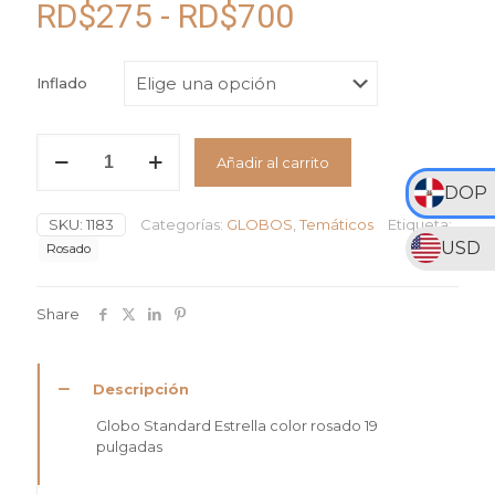
Rango
RD$
275
-
RD$
700
de
precios:
Inflado
desde
RD$275
Globo
Añadir al carrito
Standard
hasta
Estrella
DOP
RD$700
color
SKU:
1183
Categorías:
GLOBOS
,
Temáticos
Etiqueta:
Rosado
USD
#19
Rosado
cantidad
Share
Descripción
Globo Standard Estrella color rosado 19
pulgadas