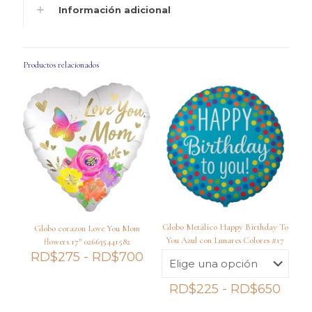
Información adicional
Productos relacionados
Globo Metálico Happy Birthday To
Globo corazon Love You Mom
You Azul con Lunares Colores #17
flowers 17″ 026635441582
Rango
RD$
275
-
RD$
700
de
precios:
Ran
RD$
225
-
RD$
650
desde
de
RD$275