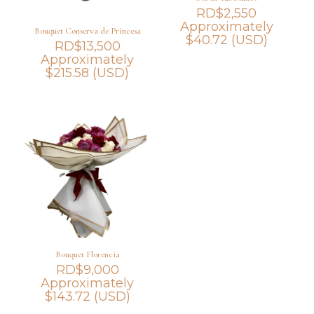
RD$
2,550
Approximately
Bouquet Conserva de Princesa
$
40.72
(USD)
RD$
13,500
Approximately
$
215.58
(USD)
Bouquet Florencia
RD$
9,000
Approximately
$
143.72
(USD)