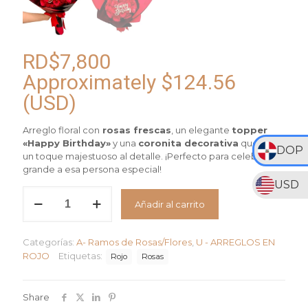
RD$
7,800
Approximately
$
124.56
(USD)
Arreglo floral con
rosas frescas
, un elegante
topper
«Happy Birthday»
y una
coronita decorativa
que le da
DOP
un toque majestuoso al detalle. ¡Perfecto para celebrar en
grande a esa persona especial!
USD
Flores
Añadir al carrito
y
Corona
cantidad
Categorías:
A- Ramos de Rosas/Flores
,
U - ARREGLOS EN
ROJO
Etiquetas:
Rojo
Rosas
Share