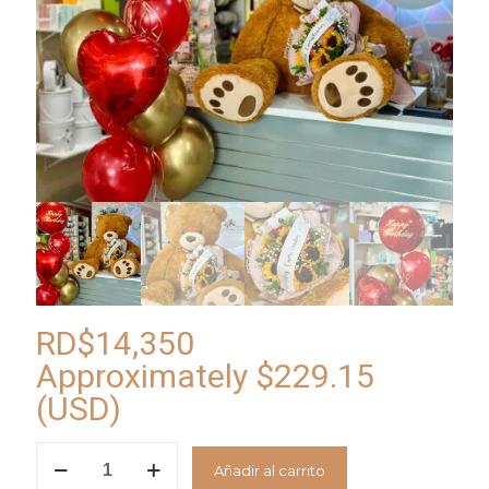
RD$
14,350
Approximately
$
229.15
(USD)
Combo
Añadir al carrito
3