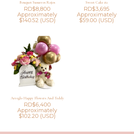
Bouquet Susurros Rojos
Sweet Cake #2
RD$
8,800
RD$
3,695
Approximately
Approximately
$
140.52
(USD)
$
59.00
(USD)
Arreglo Happy Flowers And Teddy
RD$
6,400
Approximately
$
102.20
(USD)