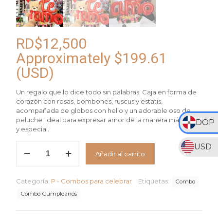
RD$
12,500
Approximately
$
199.61
(USD)
Un regalo que lo dice todo sin palabras. Caja en forma de
corazón con rosas, bombones, ruscus y estatis,
acompañada de globos con helio y un adorable oso de
peluche. Ideal para expresar amor de la manera más dulce
DOP
y especial.
Combo
USD
Añadir al carrito
4
cantidad
Categoría:
P - Combos para celebrar
Etiquetas:
Combo
Combo Cumpleaños