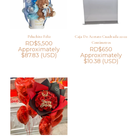
Peluchito Feliz
Caja De Acetato Cuadrada 22×22
RD$
5,500
Centímetros
Approximately
RD$
650
$
87.83
(USD)
Approximately
$
10.38
(USD)