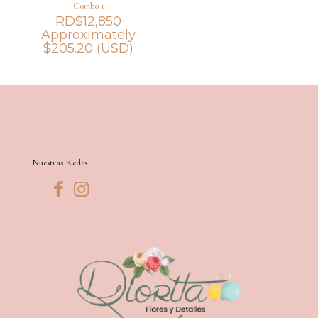
Combo 1
RD$
12,850
Approximately
$
205.20
(USD)
Nuestras Redes