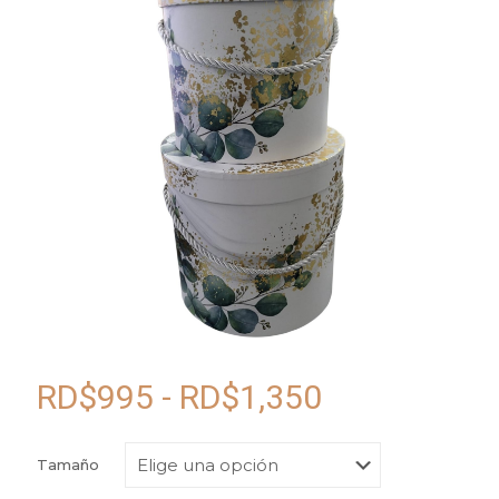
Rango
RD$
995
-
RD$
1,350
de
precios:
Tamaño
desde