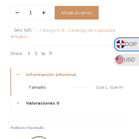
RD$995
Caja
Añadir al carrito
Redonda
hasta
Color
RD$1,350
Blanco
SKU:
N/D
Categoría:
K - Catalogo de Cajas para
Con
Arreglos
Impresión
De
DOP
Eucalipto
Share
y
USD
Pecas
Doradas
cantidad
Información adicional
Tamaño
Size L, Size M
Valoraciones
0
Productos relacionados