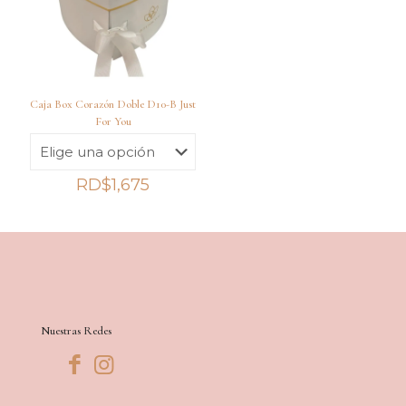
Caja Box Corazón Doble D10-B Just
For You
RD$
1,675
Nuestras Redes