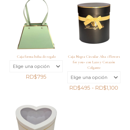
Caja forma bolsa de regalo
Caja Negra Circular Alta «Flowers
for you» con Lazo y Corazón
Colgante
RD$
795
Ran
RD$
495
-
RD$
1,100
de
prec
des
RD$
hast
RD$1