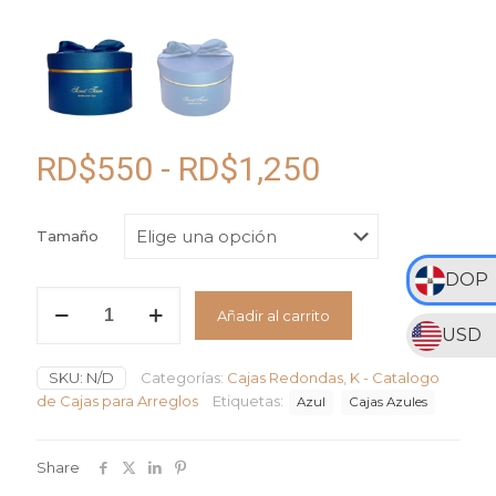
Rango
RD$
550
-
RD$
1,250
de
precios:
Tamaño
desde
DOP
RD$550
Caja
Añadir al carrito
Circular
hasta
USD
Azul
RD$1,250
en
SKU:
N/D
Categorías:
Cajas Redondas
,
K - Catalogo
Cartón
con
de Cajas para Arreglos
Etiquetas:
Azul
Cajas Azules
lazo
"Sweet
Time
Share
Share