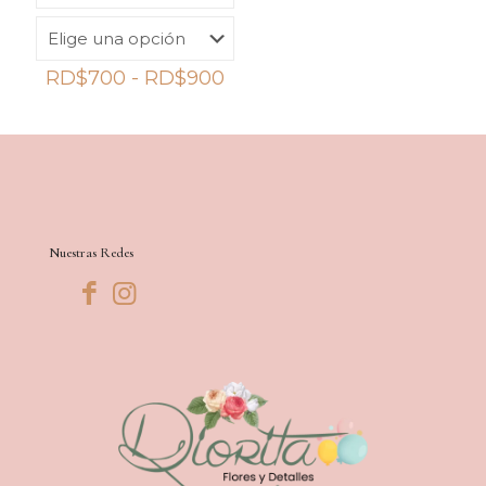
Rango
RD$
700
-
RD$
900
de
precios:
desde
RD$700
hasta
RD$900
Nuestras Redes