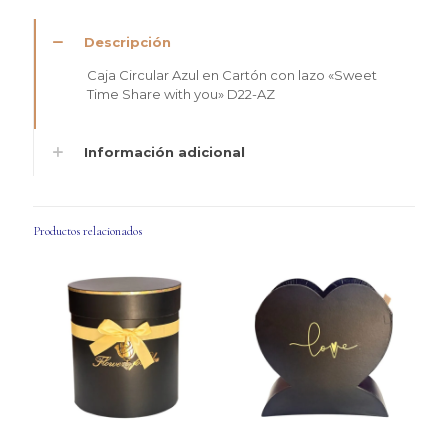
with
you"
Descripción
D22-
AZ
Caja Circular Azul en Cartón con lazo «Sweet
cantidad
Time Share with you» D22-AZ
Información adicional
Productos relacionados