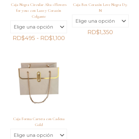
Caja Negra Circular Alta «Flowers
Caja Box Corazón Love Negra D3-
for you» con Lazo y Corazón
N
Colgante
RD$
1,350
Rango
RD$
495
-
RD$
1,100
de
precios:
desde
RD$495
hasta
RD$1,100
Caja Forma Cartera con Cadena
Gold