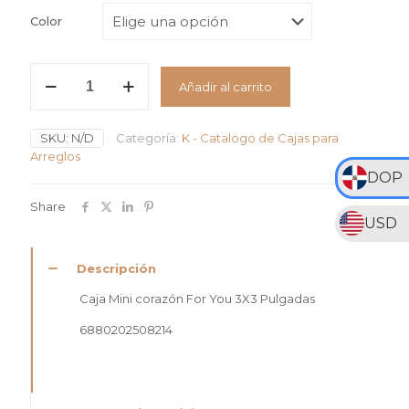
Color
Caja
Añadir al carrito
Mini
Corazón
For
SKU:
N/D
Categoría:
K - Catalogo de Cajas para
You
Arreglos
cantidad
DOP
Share
USD
Descripción
Caja Mini corazón For You 3X3 Pulgadas
6880202508214