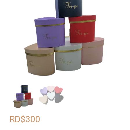
RD$
300