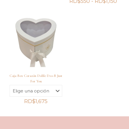
Ran
RD$
550
-
RD$
1,150
de
preci
des
RD$
hast
RD$1
Caja Box Corazón Doble D10-B Just
For You
RD$
1,675