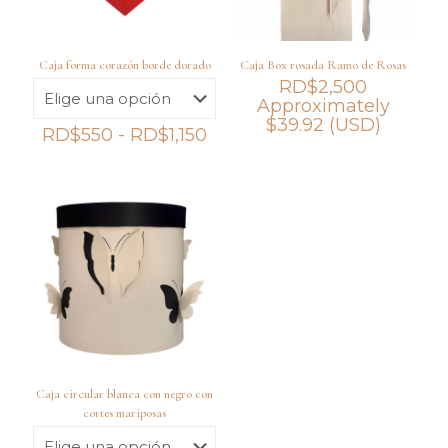
Caja forma corazón borde dorado
Caja Box rosada Ramo de Rosas
RD$
2,500
Approximately
$
39.92
(USD)
Rango
RD$
550
-
RD$
1,150
de
precios:
desde
RD$550
hasta
RD$1,150
Caja circular blanca con negro con
cortes mariposas