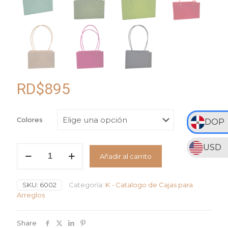
RD$
895
Colores
DOP
USD
Caja
Añadir al carrito
forma
Cartera
Colores
SKU:
6002
Categoría:
K - Catalogo de Cajas para
Pasteles
Arreglos
cantidad
Share