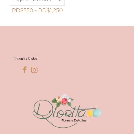
Rango
RD$
550
-
RD$
1,250
de
precios:
desde
RD$550
hasta
RD$1,250
Nuestras Redes