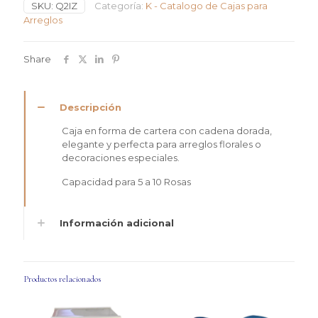
SKU:
Q2IZ
Categoría:
K - Catalogo de Cajas para
Cadena
Arreglos
Gold
cantidad
Share
Descripción
Caja en forma de cartera con cadena dorada,
elegante y perfecta para arreglos florales o
decoraciones especiales.
Capacidad para 5 a 10 Rosas
Información adicional
Productos relacionados