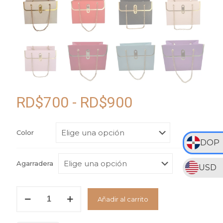
Rango
RD$
700
-
RD$
900
de
precios:
Color
DOP
desde
RD$700
Agarradera
USD
hasta
RD$900
Caja
Añadir al carrito
Forma
Cartera
con