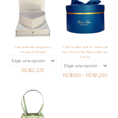
Caja cuadrada con gaveta y
Caja Circular Azul en Cartón con
corazón en el fondo
lazo «Sweet Time Share with you»
D22-AZ
RD$
2,325
Ran
RD$
550
-
RD$
1,250
de
prec
des
RD$
hast
RD$