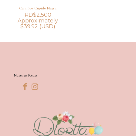
Caja Box Cupido Negra
RD$
2,500
Approximately
$
39.92
(USD)
Nuestras Redes