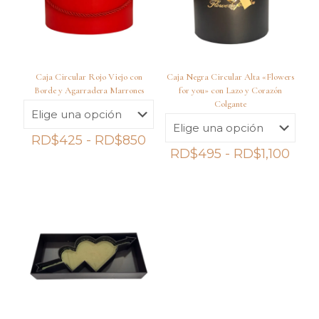
Caja Circular Rojo Viejo con
Caja Negra Circular Alta «Flowers
Borde y Agarradera Marrones
for you» con Lazo y Corazón
Colgante
Rango
RD$
425
-
RD$
850
de
Ran
RD$
495
-
RD$
1,100
precios:
de
desde
prec
RD$425
des
hasta
RD$
RD$850
hast
RD$1