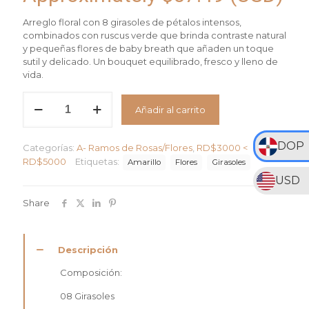
Arreglo floral con 8 girasoles de pétalos intensos,
combinados con ruscus verde que brinda contraste natural
y pequeñas flores de baby breath que añaden un toque
sutil y delicado. Un bouquet equilibrado, fresco y lleno de
vida.
Bouquet
Añadir al carrito
Sunny
Love
cantidad
DOP
Categorías:
A- Ramos de Rosas/Flores
,
RD$3000 <
RD$5000
Etiquetas:
Amarillo
Flores
Girasoles
USD
Share
Descripción
Composición:
08 Girasoles