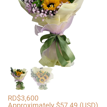
RD$
3,600
Approximately
$
57.49
(USD)