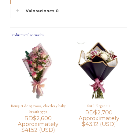
Valoraciones
0
Productos relacionados
Bouquet de 07 rosas, claveles y baby
Sutil Elegancia
breath 5752
RD$
2,700
RD$
2,600
Approximately
Approximately
$
43.12
(USD)
$
41.52
(USD)