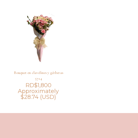
Bouquet en clavelines y gérberas
5714
RD$
1,800
Approximately
$
28.74
(USD)