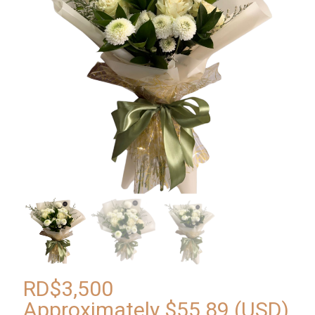
RD$
3,500
Approximately
$
55.89
(USD)