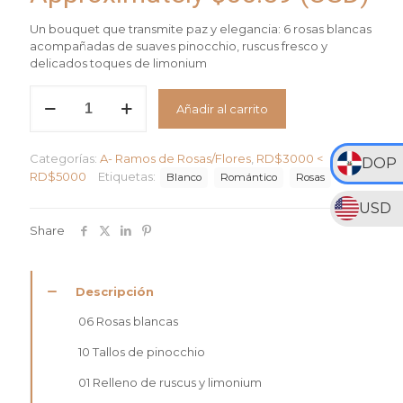
Un bouquet que transmite paz y elegancia: 6 rosas blancas
acompañadas de suaves pinocchio, ruscus fresco y
delicados toques de limonium
Bouquet
Añadir al carrito
Nube
Floral
cantidad
Categorías:
A- Ramos de Rosas/Flores
,
RD$3000 <
DOP
RD$5000
Etiquetas:
Blanco
Romántico
Rosas
USD
Share
Descripción
06 Rosas blancas
10 Tallos de pinocchio
01 Relleno de ruscus y limonium