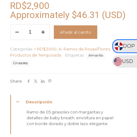
RD$
2,900
Approximately
$
46.31
(USD)
Aurora
Añadir al carrito
Dorada
cantidad
DOP
Categorías:
< RD$3000
,
A- Ramos de Rosas/Flores
,
Productos de Temporada
Etiquetas:
Amarillo
USD
Girasoles
Share
Descripción
Ramo de 05 girasoles con margaritas y
detalles de baby breath; envoltura en papel
con borde dorado y doble lazo elegante.