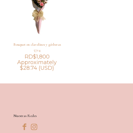
Bouquet en clavelines y gérberas
5714
RD$
1,800
Approximately
$
28.74
(USD)
Nuestras Redes