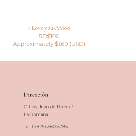
I Love you-AM08
RD$
100
Approximately
$
1.60
(USD)
Dirección
C. Fray Juan de Utrera 3
La Romana
Tel: 1-(829)-380-5786