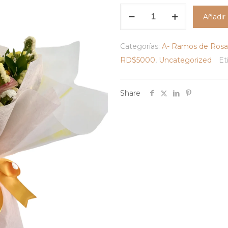
Bouquet
Añadir 
Frescuras
del
Categorías:
A- Ramos de Rosa
Jardín
cantidad
RD$5000
,
Uncategorized
Et
Share