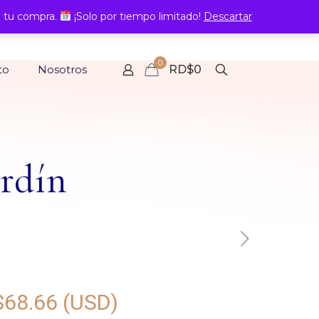
 tu compra.
¡Solo por tiempo limitado!
Descartar
0
to
Nosotros
RD$0
ardín
$
68.66
(USD)