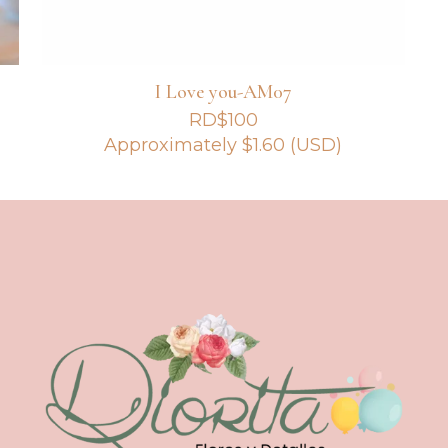
I Love you-AM07
RD$
100
Approximately
$
1.60
(USD)