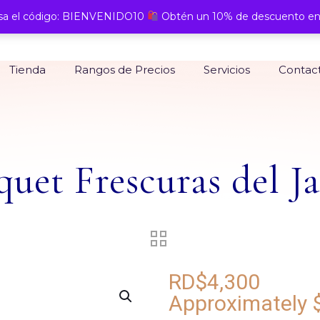
a el código: BIENVENIDO10
Obtén un 10% de descuento en
Tienda
Rangos de Precios
Servicios
Contac
uet Frescuras del J
RD$
4,300
Approximately