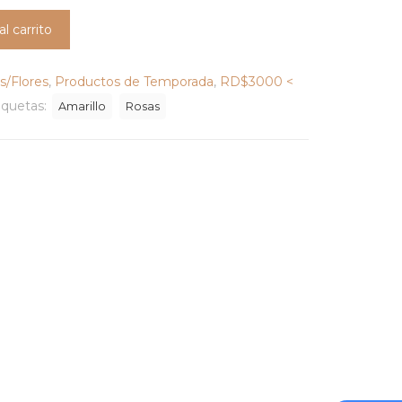
al carrito
s/Flores
,
Productos de Temporada
,
RD$3000 <
iquetas:
Amarillo
Rosas