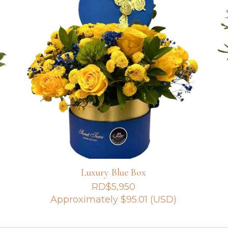
Luxury Blue Box
RD$
5,950
Approximately
$
95.01
(USD)