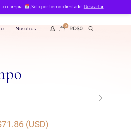
 tu compra.
¡Solo por tiempo limitado!
Descartar
0
to
Nosotros
RD$0
ampo
$
71.86
(USD)