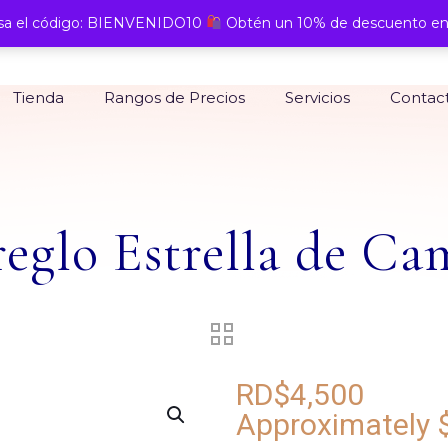
a el código: BIENVENIDO10
Obtén un 10% de descuento en
Tienda
Rangos de Precios
Servicios
Contac
eglo Estrella de C
RD$
4,500
Approximately