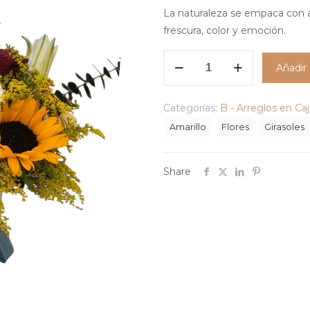
La naturaleza se empaca con 
frescura, color y emoción.
Arreglo
Añadir 
Estrella
de
Categorías:
B - Arreglos en Ca
Campo
cantidad
Amarillo
Flores
Girasoles
Share