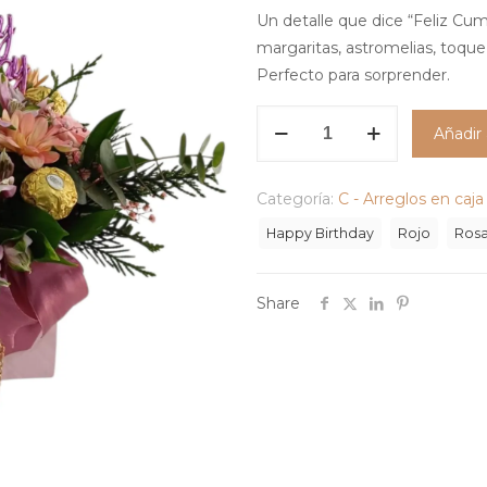
Un detalle que dice “Feliz Cump
margaritas, astromelias, toque 
Perfecto para sorprender.
Arreglo
Añadir 
Día
Feliz
cantidad
Categoría:
C - Arreglos en caja
Happy Birthday
Rojo
Ros
Share