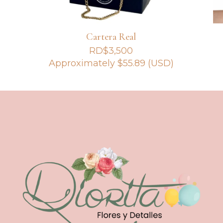
Cartera Real
RD$
3,500
Approximately
$
55.89
(USD)