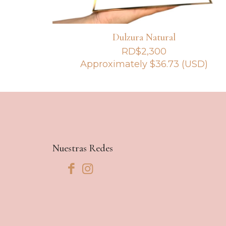
Dulzura Natural
RD$
2,300
Approximately
$
36.73
(USD)
Nuestras Redes