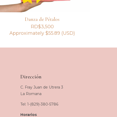
Danza de Pétalos
RD$
3,500
Approximately
$
55.89
(USD)
Dirección
C. Fray Juan de Utrera 3
La Romana
Tel: 1-(829)-380-5786
Horarios