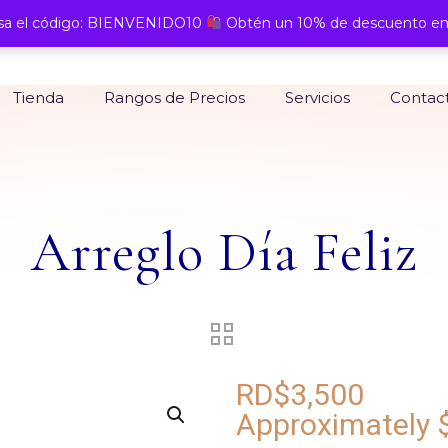
a el código: BIENVENIDO10
Obtén un 10% de descuento en
Tienda
Rangos de Precios
Servicios
Contac
Arreglo Día Feliz
RD$
3,500
Approximately