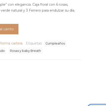
le” con elegancia. Caja floral con 6 rosas,
verde natural y 3 Ferrero para endulzar su día.
al carrito
 forma cartera
Etiquetas:
Cumpleaños
ado
Rosas y baby Breath