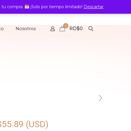
 tu compra.
¡Solo por tiempo limitado!
Descartar
0
to
Nosotros
RD$0
$
55.89
(USD)