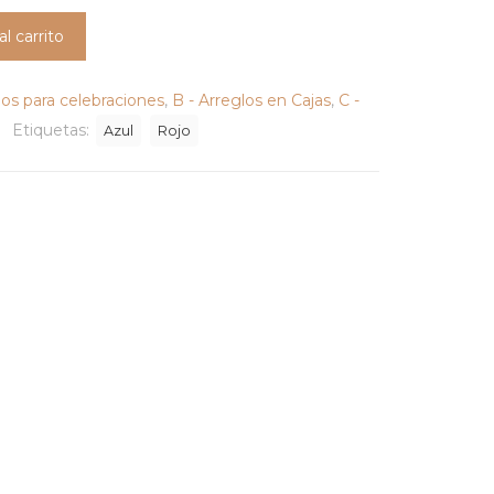
al carrito
los para celebraciones
,
B - Arreglos en Cajas
,
C -
Etiquetas:
Azul
Rojo