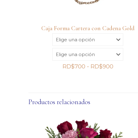
Caja Forma Cartera con Cadena Gold
Rango
RD$
700
-
RD$
900
de
precios:
desde
RD$700
Productos relacionados
hasta
RD$900