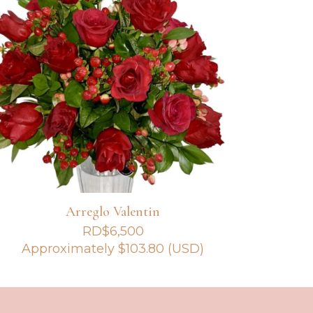
Arreglo Valentin
RD$
6,500
Approximately
$
103.80
(USD)