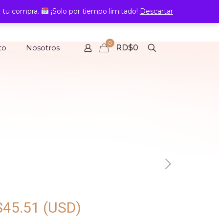
 tu compra.
¡Solo por tiempo limitado!
Descartar
0
to
Nosotros
RD$0
$
45.51
(USD)