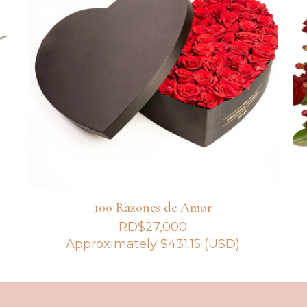
100 Razones de Amor
RD$
27,000
Approximately
$
431.15
(USD)