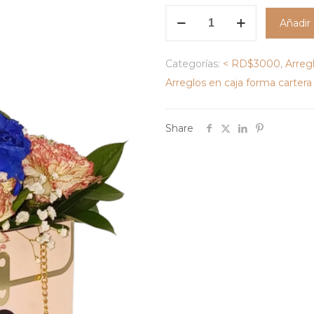
Cartera
Añadir 
Floral
cantidad
Categorías:
< RD$3000
,
Arreg
Arreglos en caja forma cartera
Share