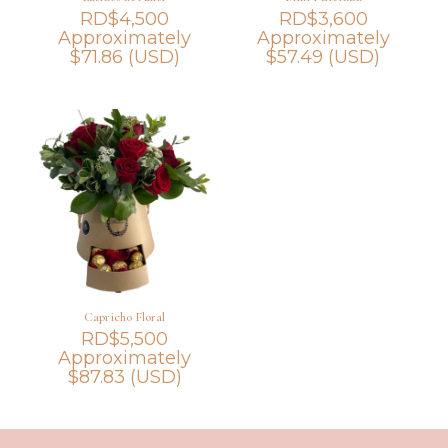
RD$
4,500
RD$
3,600
Approximately
Approximately
$
71.86
(USD)
$
57.49
(USD)
Capricho Floral
RD$
5,500
Approximately
$
87.83
(USD)