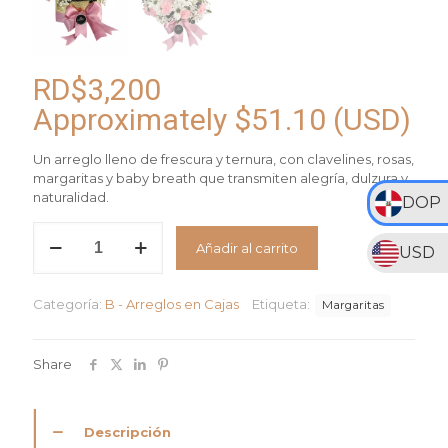
RD$
3,200
Approximately
$
51.10
(USD)
Un arreglo lleno de frescura y ternura, con clavelines, rosas,
margaritas y baby breath que transmiten alegría, dulzura y
naturalidad.
DOP
Arreglo
Añadir al carrito
Colores
USD
del
Alma
Categoría:
B - Arreglos en Cajas
Etiqueta:
cantidad
Margaritas
Share
Descripción