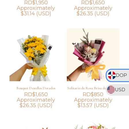
RD$
1,950
RD$
1,650
Approximately
Approximately
$
31.14
(USD)
$
26.35
(USD)
DOP
Bouquet Destellos Dorados
Solitario de Rosa Brisa de Encanto
USD
RD$
1,650
RD$
850
Approximately
Approximately
$
26.35
(USD)
$
13.57
(USD)