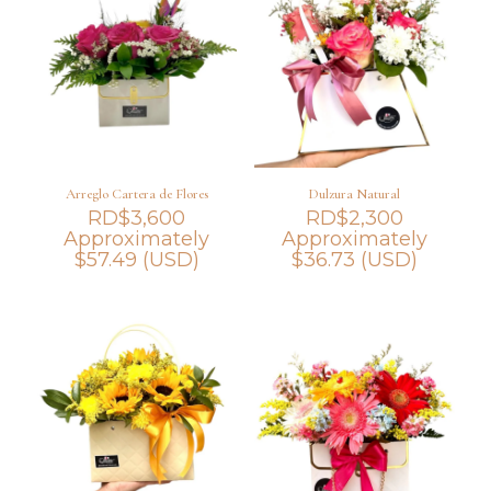
Arreglo Cartera de Flores
Dulzura Natural
RD$
3,600
RD$
2,300
Approximately
Approximately
$
57.49
(USD)
$
36.73
(USD)