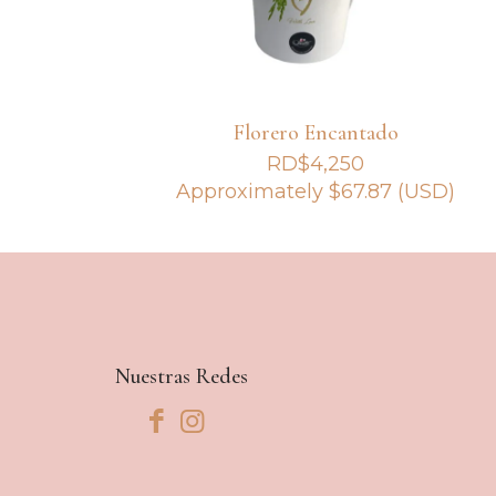
Florero Encantado
RD$
4,250
Approximately
$
67.87
(USD)
Nuestras Redes