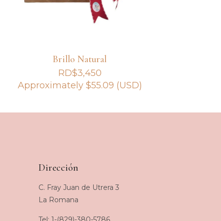
Brillo Natural
RD$
3,450
Approximately
$
55.09
(USD)
Dirección
C. Fray Juan de Utrera 3
La Romana
Tel: 1-(829)-380-5786