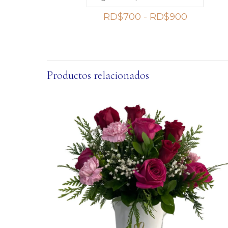
Rango
RD$
700
-
RD$
900
de
precios:
desde
RD$700
Productos relacionados
hasta
RD$900