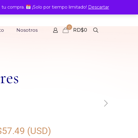
 tu compra.
¡Solo por tiempo limitado!
Descartar
0
to
Nosotros
RD$0
res
$
57.49
(USD)