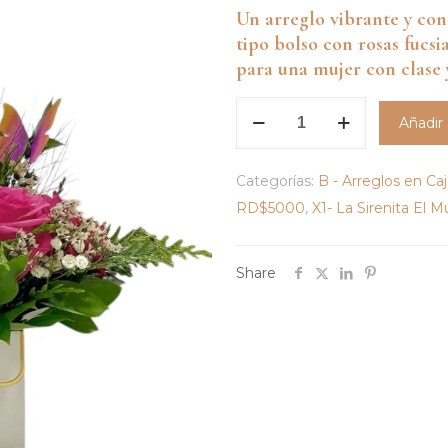
Un arreglo vibrante y con
tipo bolso con rosas fucsia
para una mujer con clase 
Arreglo
Añadir 
Cartera
de
Categorías:
B - Arreglos en Ca
Flores
cantidad
RD$5000
,
X1- La Sirenita El M
Share