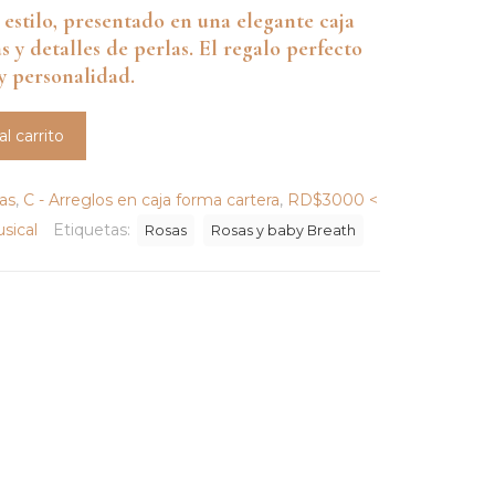
 estilo, presentado en una elegante caja
s y detalles de perlas. El regalo perfecto
y personalidad.
al carrito
jas
,
C - Arreglos en caja forma cartera
,
RD$3000 <
usical
Etiquetas:
Rosas
Rosas y baby Breath