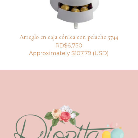
Arreglo en caja cónica con peluche 5744
RD$
6,750
Approximately
$
107.79
(USD)