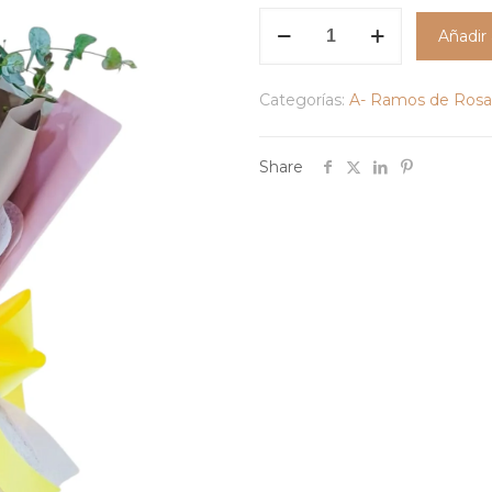
Bouquet
Añadir 
Sutil
Armonía
Categorías:
A- Ramos de Rosa
cantidad
Share