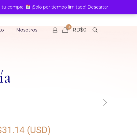
 tu compra.
¡Solo por tiempo limitado!
Descartar
0
to
Nosotros
RD$0
ía
$
31.14
(USD)