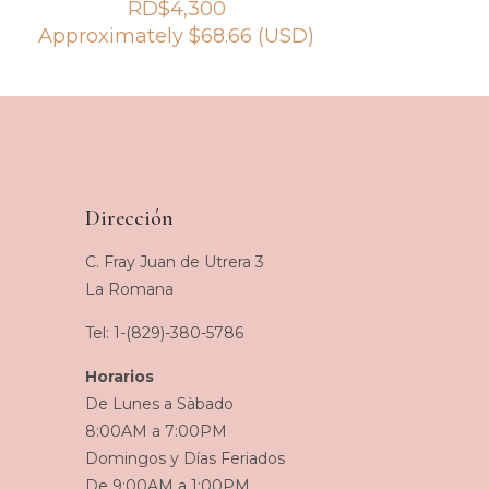
RD$
4,300
Approximately
$
68.66
(USD)
Dirección
C. Fray Juan de Utrera 3
La Romana
Tel: 1-(829)-380-5786
Horarios
De Lunes a Sàbado
8:00AM a 7:00PM
Domingos y Días Feriados
De 9:00AM a 1:00PM