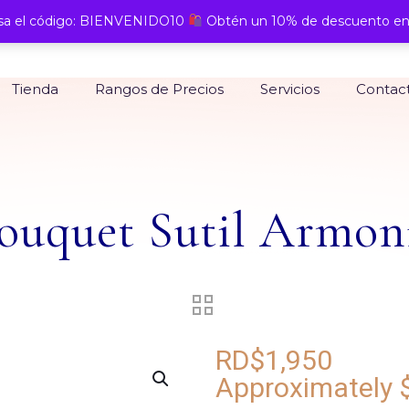
a el código: BIENVENIDO10
Obtén un 10% de descuento en
Tienda
Rangos de Precios
Servicios
Contac
ouquet Sutil Armon
RD$
1,950
Approximately