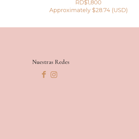
RD$
1,800
Approximately
$
28.74
(USD)
Nuestras Redes