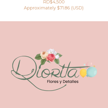
RD$
4,500
Approximately
$
71.86
(USD)