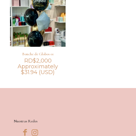
hasta
hast
RD$700
RD$
Bonche de Globos 01
RD$
2,000
Approximately
$
31.94
(USD)
Nuestras Redes