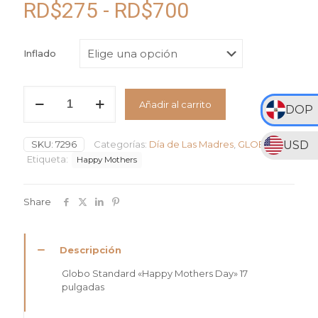
Rango
RD$
275
-
RD$
700
de
precios:
Inflado
desde
RD$275
Globo
Añadir al carrito
Standard
DOP
hasta
"Happy
RD$700
Mothers
USD
SKU:
7296
Categorías:
Día de Las Madres
,
GLOBOS
Day"
#17
Etiqueta:
Happy Mothers
cantidad
Share
Descripción
Globo Standard «Happy Mothers Day» 17
pulgadas