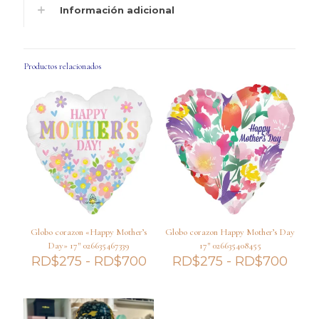
Información adicional
Productos relacionados
Globo corazon «Happy Mother’s
Globo corazon Happy Mother’s Day
Day» 17″ 026635467339
17″ 026635408455
Rango
Ran
RD$
275
-
RD$
700
RD$
275
-
RD$
700
de
de
precios:
preci
desde
desd
RD$275
RD$