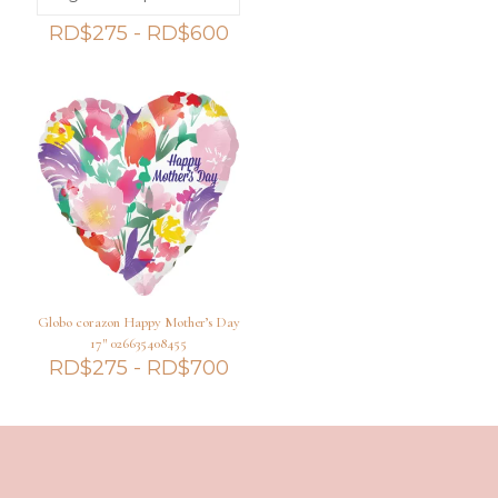
de
preci
Rango
RD$
275
-
RD$
600
desd
de
RD$
precios:
hast
desde
RD$
RD$275
hasta
RD$600
Globo corazon Happy Mother’s Day
17″ 026635408455
Rango
RD$
275
-
RD$
700
de
precios:
desde
RD$275
hasta
RD$700