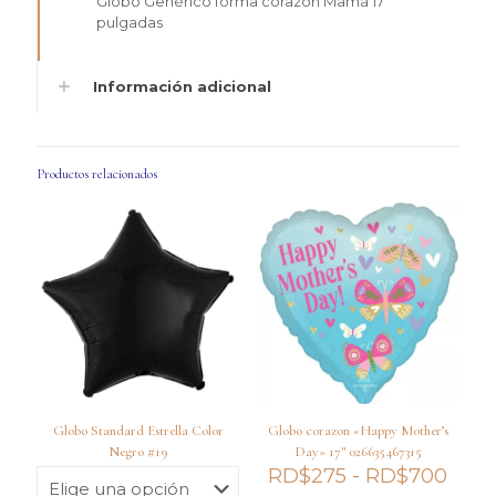
Globo Genérico forma corazón Mamá 17
pulgadas
Información adicional
Productos relacionados
Globo Standard Estrella Color
Globo corazon «Happy Mother’s
Negro #19
Day» 17″ 026635467315
Ran
RD$
275
-
RD$
700