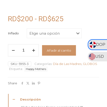
Rango
RD$
200
-
RD$
625
de
precios:
Inflado
desde
DOP
RD$200
Globo
Añadir al carrito
Forma
hasta
Corazón
USD
RD$625
Mamá
SKU:
5955-3
Categorías:
Día de Las Madres
,
GLOBOS
cantidad
Etiqueta:
Happy Mothers
Share
Descripción