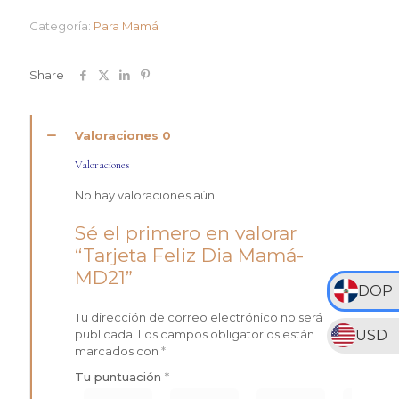
Mamá-
Categoría:
Para Mamá
MD21
cantidad
Share
Valoraciones
0
Valoraciones
No hay valoraciones aún.
Sé el primero en valorar
“Tarjeta Feliz Dia Mamá-
MD21”
DOP
Tu dirección de correo electrónico no será
USD
publicada.
Los campos obligatorios están
marcados con
*
Tu puntuación
*