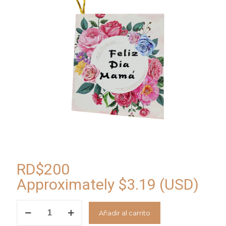
RD$
200
Approximately
$
3.19
(USD)
Tarjeta
Añadir al carrito
Feliz
Dia