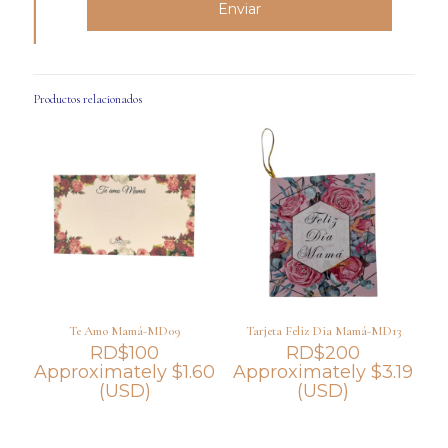
Productos relacionados
Te Amo Mamá-MD09
Tarjeta Feliz Dia Mamá-MD13
RD$
100
RD$
200
Approximately
$
1.60
Approximately
$
3.19
(USD)
(USD)