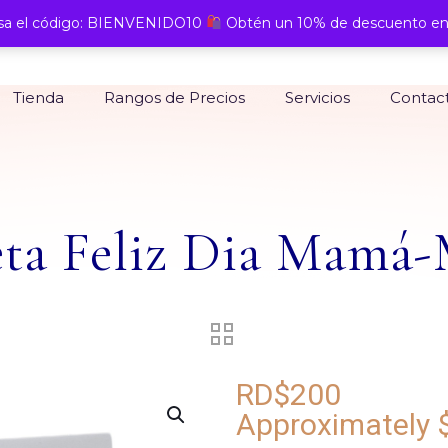
a el código: BIENVENIDO10
Obtén un 10% de descuento en
Tienda
Rangos de Precios
Servicios
Contac
eta Feliz Dia Mamá
RD$
200
Approximately