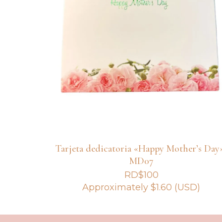
Tarjeta dedicatoria «Happy Mother’s Day
MD07
RD$
100
Approximately
$
1.60
(USD)