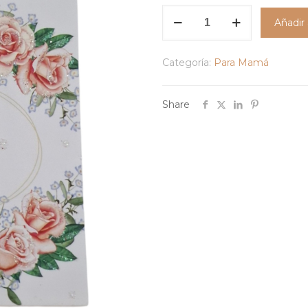
Tarjeta
Añadir 
Feliz
Dia
Categoría:
Para Mamá
Mamá-
MD11
cantidad
Share