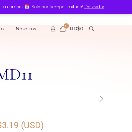
 tu compra.
¡Solo por tiempo limitado!
Descartar
0
to
Nosotros
RD$0
-MD11
$
3.19
(USD)