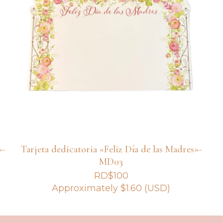
»-
Tarjeta dedicatoria «Feliz Día de las Madres»-
MD03
RD$
100
Approximately
$
1.60
(USD)