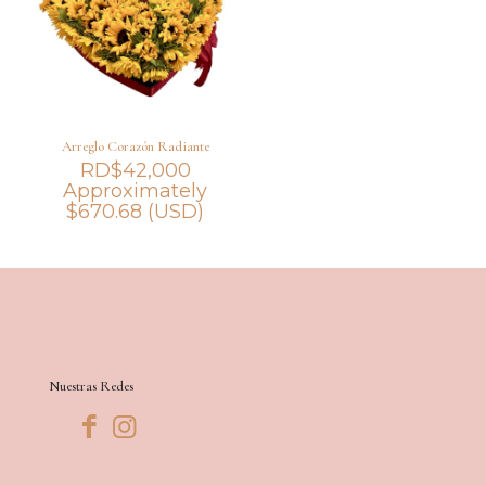
Arreglo Corazón Radiante
RD$
42,000
Approximately
$
670.68
(USD)
Nuestras Redes