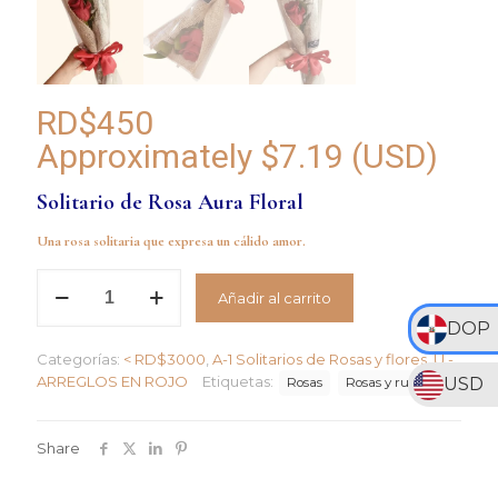
RD$
450
Approximately
$
7.19
(USD)
Solitario de Rosa Aura Floral
Una rosa solitaria que expresa un cálido amor.
Solitario
Añadir al carrito
de
Rosa
DOP
Aura
Categorías:
< RD$3000
,
A-1 Solitarios de Rosas y flores
,
U -
Floral
ARREGLOS EN ROJO
Etiquetas:
USD
cantidad
Rosas
Rosas y ruscus
Share