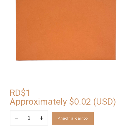
RD$
1
Approximately
$
0.02
(USD)
Sobre
Añadir al carrito
Naranja-
13
cantidad