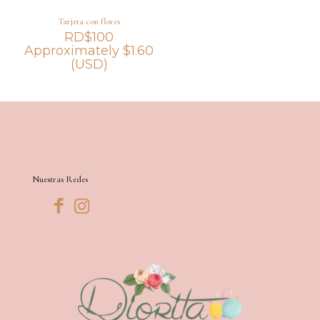
Tarjeta con flores
RD$
100
Approximately
$
1.60
(USD)
Nuestras Redes