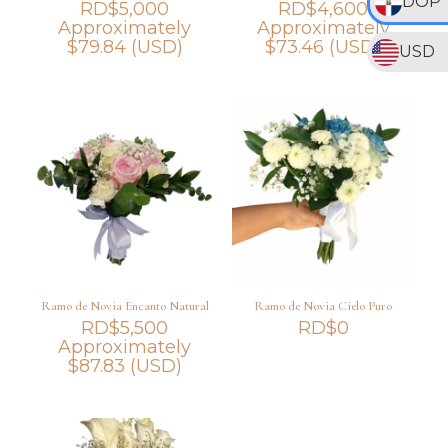
DOP
RD$
5,000
RD$
4,600
Approximately
Approximately
$
79.84
(USD)
$
73.46
(USD)
USD
Ramo de Novia Encanto Natural
Ramo de Novia Cielo Puro
RD$
5,500
RD$
0
Approximately
$
87.83
(USD)