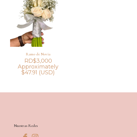
Ramo de Novia
RD$
3,000
Approximately
$
47.91
(USD)
Nuestras Redes